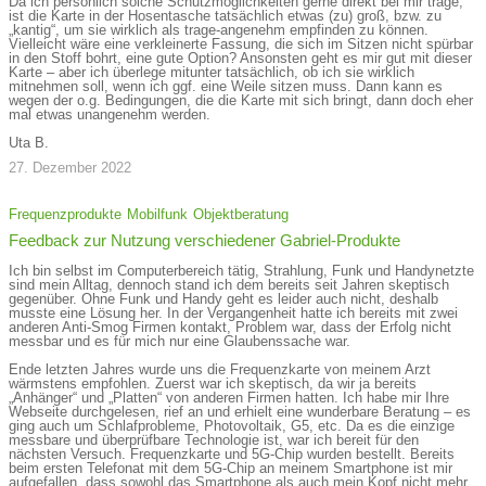
Da ich persönlich solche Schutzmöglichkeiten gerne direkt bei mir trage,
ist die Karte in der Hosentasche tatsächlich etwas (zu) groß, bzw. zu
„kantig“, um sie wirklich als trage-angenehm empfinden zu können.
Vielleicht wäre eine verkleinerte Fassung, die sich im Sitzen nicht spürbar
in den Stoff bohrt, eine gute Option? Ansonsten geht es mir gut mit dieser
Karte – aber ich überlege mitunter tatsächlich, ob ich sie wirklich
mitnehmen soll, wenn ich ggf. eine Weile sitzen muss. Dann kann es
wegen der o.g. Bedingungen, die die Karte mit sich bringt, dann doch eher
mal etwas unangenehm werden.
Uta B.
27. Dezember 2022
Frequenzprodukte
Mobilfunk
Objektberatung
Feedback zur Nutzung verschiedener Gabriel-Produkte
Ich bin selbst im Computerbereich tätig, Strahlung, Funk und Handynetzte
sind mein Alltag, dennoch stand ich dem bereits seit Jahren skeptisch
gegenüber. Ohne Funk und Handy geht es leider auch nicht, deshalb
musste eine Lösung her. In der Vergangenheit hatte ich bereits mit zwei
anderen Anti-Smog Firmen kontakt, Problem war, dass der Erfolg nicht
messbar und es für mich nur eine Glaubenssache war.
Ende letzten Jahres wurde uns die Frequenzkarte von meinem Arzt
wärmstens empfohlen. Zuerst war ich skeptisch, da wir ja bereits
„Anhänger“ und „Platten“ von anderen Firmen hatten. Ich habe mir Ihre
Webseite durchgelesen, rief an und erhielt eine wunderbare Beratung – es
ging auch um Schlafprobleme, Photovoltaik, G5, etc. Da es die einzige
messbare und überprüfbare Technologie ist, war ich bereit für den
nächsten Versuch. Frequenzkarte und 5G-Chip wurden bestellt. Bereits
beim ersten Telefonat mit dem 5G-Chip an meinem Smartphone ist mir
aufgefallen, dass sowohl das Smartphone als auch mein Kopf nicht mehr