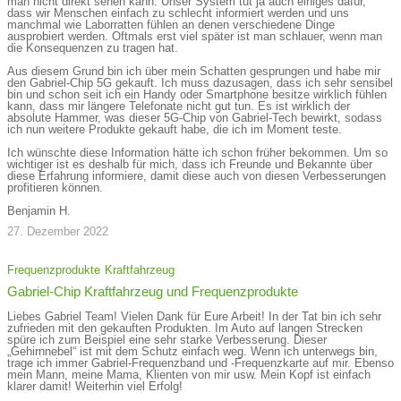
man nicht direkt sehen kann. Unser System tut ja auch einiges dafür,
dass wir Menschen einfach zu schlecht informiert werden und uns
manchmal wie Laborratten fühlen an denen verschiedene Dinge
ausprobiert werden. Oftmals erst viel später ist man schlauer, wenn man
die Konsequenzen zu tragen hat.
Aus diesem Grund bin ich über mein Schatten gesprungen und habe mir
den Gabriel-Chip 5G gekauft. Ich muss dazusagen, dass ich sehr sensibel
bin und schon seit ich ein Handy oder Smartphone besitze wirklich fühlen
kann, dass mir längere Telefonate nicht gut tun. Es ist wirklich der
absolute Hammer, was dieser 5G-Chip von Gabriel-Tech bewirkt, sodass
ich nun weitere Produkte gekauft habe, die ich im Moment teste.
Ich wünschte diese Information hätte ich schon früher bekommen. Um so
wichtiger ist es deshalb für mich, dass ich Freunde und Bekannte über
diese Erfahrung informiere, damit diese auch von diesen Verbesserungen
profitieren können.
Benjamin H.
27. Dezember 2022
Frequenzprodukte
Kraftfahrzeug
Gabriel-Chip Kraftfahrzeug und Frequenzprodukte
Liebes Gabriel Team! Vielen Dank für Eure Arbeit! In der Tat bin ich sehr
zufrieden mit den gekauften Produkten. Im Auto auf langen Strecken
spüre ich zum Beispiel eine sehr starke Verbesserung. Dieser
„Gehirnnebel“ ist mit dem Schutz einfach weg. Wenn ich unterwegs bin,
trage ich immer Gabriel-Frequenzband und -Frequenzkarte auf mir. Ebenso
mein Mann, meine Mama, Klienten von mir usw. Mein Kopf ist einfach
klarer damit! Weiterhin viel Erfolg!