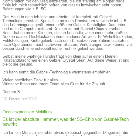
Kombination mit den Frequenzkarten, die ich ständig am Körper trage,
fühle ich mich tatsächlich befreit von diesen inzwischen sehr hohen
Belastungen wie z.B. 5G.
Das Haus in dem ich lebe und arbeite, ist komplett mit Gabriel-
Technologie entstört. Speziell in meinem Praxisraum verwende ich z.B.
das Luftreinigungsgerät, einen größeren Gabriel-Kristallglas-Diamanten
und mein Computer mitsamt Drucker ist mit Gabriel Chips versehen.
Somit haben meine Klienten, die ich behandle, auch einen sehr großen
Nutzen davon. Die Blockaden verschiedener Art wie z.B. Wirbelblockaden,
Fehlstellungen, Kiefergelenk nach dem Einsetzen von Zahnimplantaten,
nach Operationen, nach schweren Stürzen, Verletzungen usw. können viel
besser durch eine osteopathische Technik gelöst werden.
Selbst meine 5-jährige Hündin trägt von klein auf in einem kleinen
Halsbandtäschchen einen Gabriel Crystal Stein. Auf diese Weise ist und
bleibt sie gesund.
Ich kann somit die Gabriel-Technologie wärmstens empfehlen.
Vielen herzlichen Dank für alles.
Wünsche Ihnen und Ihrem Team alles Gute für die Zukunft.
Dagmar B.
27. Dezember 2022
Frequenzprodukte
Mobilfunk
Es ist der absolute Hammer, was der 5G-Chip von Gabriel-Tech
bewirkt
Ich bin ein Mensch, der eher etwas skeptisch gegenüber Dingen ist, die