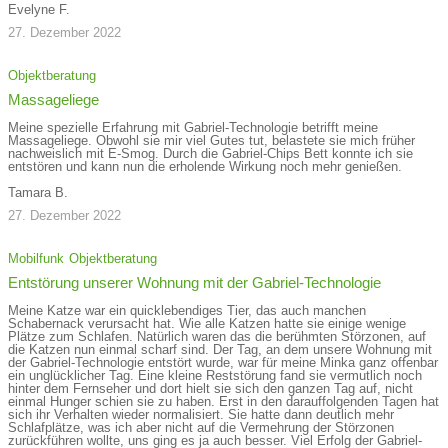
Evelyne F.
27. Dezember 2022
Objektberatung
Massageliege
Meine spezielle Erfahrung mit Gabriel-Technologie betrifft meine
Massageliege. Obwohl sie mir viel Gutes tut, belastete sie mich früher
nachweislich mit E-Smog. Durch die Gabriel-Chips Bett konnte ich sie
entstören und kann nun die erholende Wirkung noch mehr genießen.
Tamara B.
27. Dezember 2022
Mobilfunk
Objektberatung
Entstörung unserer Wohnung mit der Gabriel-Technologie
Meine Katze war ein quicklebendiges Tier, das auch manchen
Schabernack verursacht hat. Wie alle Katzen hatte sie einige wenige
Plätze zum Schlafen. Natürlich waren das die berühmten Störzonen, auf
die Katzen nun einmal scharf sind. Der Tag, an dem unsere Wohnung mit
der Gabriel-Technologie entstört wurde, war für meine Minka ganz offenbar
ein unglücklicher Tag. Eine kleine Reststörung fand sie vermutlich noch
hinter dem Fernseher und dort hielt sie sich den ganzen Tag auf, nicht
einmal Hunger schien sie zu haben. Erst in den darauffolgenden Tagen hat
sich ihr Verhalten wieder normalisiert. Sie hatte dann deutlich mehr
Schlafplätze, was ich aber nicht auf die Vermehrung der Störzonen
zurückführen wollte, uns ging es ja auch besser. Viel Erfolg der Gabriel-