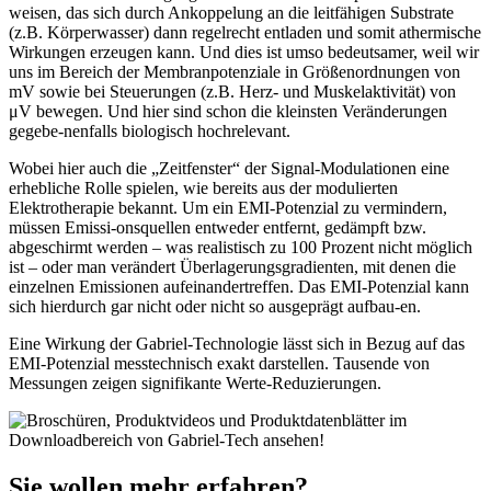
weisen, das sich durch Ankoppelung an die leitfähigen Substrate
(z.B. Körperwasser) dann regelrecht entladen und somit athermische
Wirkungen erzeugen kann. Und dies ist umso bedeutsamer, weil wir
uns im Bereich der Membranpotenziale in Größenordnungen von
mV sowie bei Steuerungen (z.B. Herz- und Muskelaktivität) von
μV bewegen. Und hier sind schon die kleinsten Veränderungen
gegebe-nenfalls biologisch hochrelevant.
Wobei hier auch die „Zeitfenster“ der Signal-Modulationen eine
erhebliche Rolle spielen, wie bereits aus der modulierten
Elektrotherapie bekannt. Um ein EMI-Potenzial zu vermindern,
müssen Emissi-onsquellen entweder entfernt, gedämpft bzw.
abgeschirmt werden – was realistisch zu 100 Prozent nicht möglich
ist – oder man verändert Überlagerungsgradienten, mit denen die
einzelnen Emissionen aufeinandertreffen. Das EMI-Potenzial kann
sich hierdurch gar nicht oder nicht so ausgeprägt aufbau-en.
Eine Wirkung der Gabriel-Technologie lässt sich in Bezug auf das
EMI-Potenzial messtechnisch exakt darstellen. Tausende von
Messungen zeigen signifikante Werte-Reduzierungen.
Sie wollen mehr erfahren?