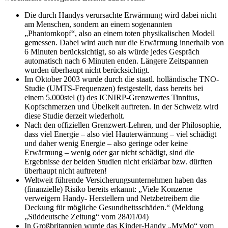
Die durch Handys verursachte Erwärmung wird dabei nicht
am Menschen, sondern an einem sogenannten
„Phantomkopf“, also an einem toten physikalischen Modell
gemessen. Dabei wird auch nur die Erwärmung innerhalb von
6 Minuten berücksichtigt, so als würde jedes Gespräch
automatisch nach 6 Minuten enden. Längere Zeitspannen
wurden überhaupt nicht berücksichtigt.
Im Oktober 2003 wurde durch die staatl. holländische TNO-
Studie (UMTS-Frequenzen) festgestellt, dass bereits bei
einem 5.000stel (!) des ICNIRP-Grenzwertes Tinnitus,
Kopfschmerzen und Übelkeit auftreten. In der Schweiz wird
diese Studie derzeit wiederholt.
Nach den offiziellen Grenzwert-Lehren, und der Philosophie,
dass viel Energie – also viel Hauterwärmung – viel schädigt
und daher wenig Energie – also geringe oder keine
Erwärmung – wenig oder gar nicht schädigt, sind die
Ergebnisse der beiden Studien nicht erklärbar bzw. dürften
überhaupt nicht auftreten!
Weltweit führende Versicherungsunternehmen haben das
(finanzielle) Risiko bereits erkannt: „Viele Konzerne
verweigern Handy- Herstellern und Netzbetreibern die
Deckung für mögliche Gesundheitsschäden.“ (Meldung
„Süddeutsche Zeitung“ vom 28/01/04)
In Großbritannien wurde das Kinder-Handy „MyMo“ vom