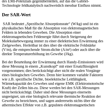
des EMI-Potenzials gegenüberstellen, auf das die Gabriel-
Technologie feldkatalytisch nachweislich messbar Einfluss nimmt.
Der SAR-Wert
SAR bedeutet „Spezifische Absorptionsrate“ (W/kg) und ist ein
physikalisches Maß für die Absorption von elektromagnetischen
Feldern in lebenden Geweben. Die Absorption einer
elektromagnetischen Feldenergie führt durch Steigerung der
Molekularbewegung immer zu einer dielektrischen Erwärmung des
Zielgewebes. Herleitbar ist dies über die elektrische Feldstärke
(V/m), die entsprechende Strom-dichte (A/m²) oder auch über die
direkte Temperaturerhöhung im Gewebe (J/kg).
Bei der Beurteilung der Erwärmung durch Handy-Emissionen wird
diese Messung in einem „Kunstkopf“ mit einer Ersatzflüssigkeit
vorgenommen; dies berücksichtigt aber nicht die realen Vorgänge
eines biologischen Gewebes. Denn hier kommen variable Faktoren
wie z.B. spezifische Dichte, bioelektrische Leitfähigkeit,
Wärmekapazität des Gewebes und eigene EMK (Elektromotorische
Kraft) der Zellen hin-zu. Diese werden bei den SAR-Messungen
nicht berücksichtigt. Daher sind diese Messungen einerseits
ungeeignet, um eine biologisch relevante thermische Reaktion der
Gewebe zu bezeichnen, und sagen andererseits nichts über die
athermischen Effekte von z.B. gepulsten elektromagnetischen