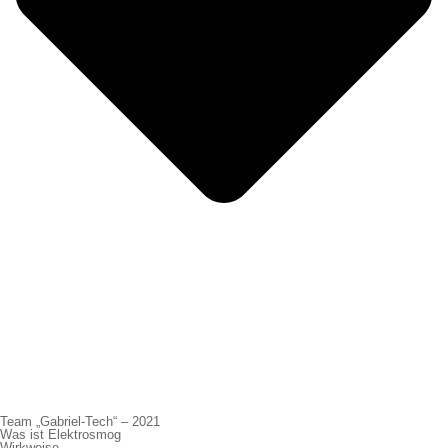
Team „Gabriel-Tech“ – 2021
Was ist Elektrosmog
Wirkweise