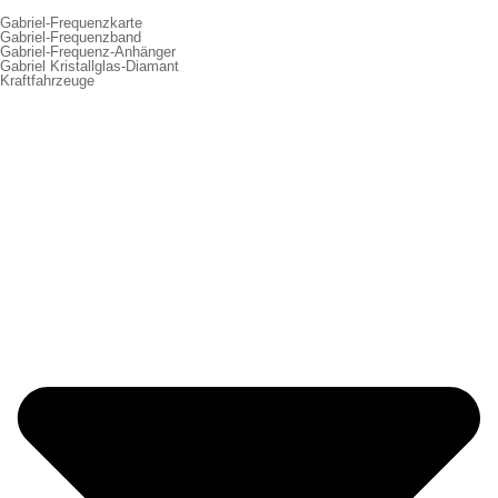
Gabriel-Frequenzkarte
Gabriel-Frequenzband
Gabriel-Frequenz-Anhänger
Gabriel Kristallglas-Diamant
Kraftfahrzeuge