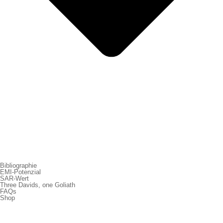
Bibliographie
EMI-Potenzial
SAR-Wert
Three Davids, one Goliath
FAQs
Shop