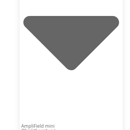
AmpliField mini