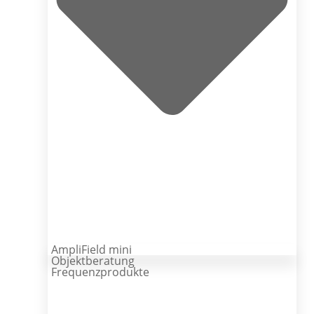
AmpliField mini
Objektberatung
Frequenzprodukte