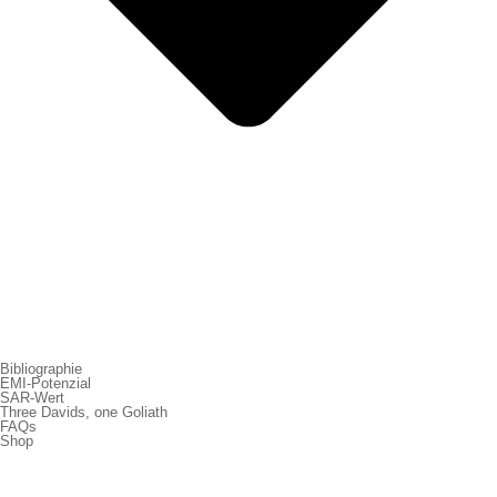
Bibliographie
EMI-Potenzial
SAR-Wert
Three Davids, one Goliath
FAQs
Shop