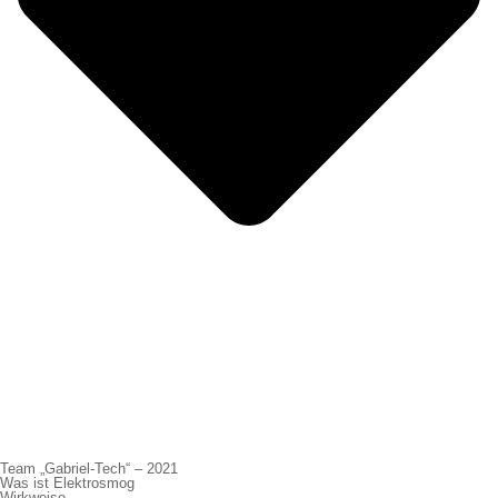
Team „Gabriel-Tech“ – 2021
Was ist Elektrosmog
Wirkweise