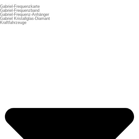
Gabriel-Frequenzkarte
Gabriel-Frequenzband
Gabriel-Frequenz-Anhänger
Gabriel Kristallglas-Diamant
Kraftfahrzeuge