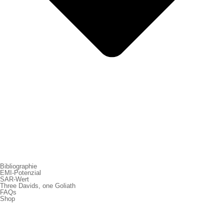
Bibliographie
EMI-Potenzial
SAR-Wert
Three Davids, one Goliath
FAQs
Shop