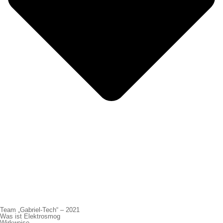
Team „Gabriel-Tech“ – 2021
Was ist Elektrosmog
Wirkweise