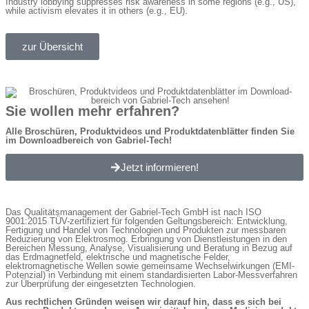
Industry lobbying suppresses risk awareness in some regions (e.g., US),
while activism elevates it in others (e.g., EU).
zur Übersicht
Sie wollen mehr erfahren?
Alle Broschüren, Produktvideos und Produktdatenblätter finden Sie
im Download­bereich von Gabriel-Tech!
Jetzt informieren!
Das Qualitätsmanagement der Gabriel-Tech GmbH ist nach ISO
9001:2015 TÜV-zertifiziert für folgenden Geltungsbereich: Entwicklung,
Fertigung und Handel von Technologien und Produkten zur messbaren
Reduzierung von Elektrosmog. Erbringung von Dienstleistungen in den
Bereichen Messung, Analyse, Visualisierung und Beratung in Bezug auf
das Erdmagnetfeld, elektrische und magnetische Felder,
elektromagnetische Wellen sowie gemeinsame Wechselwirkungen (EMI-
Potenzial) in Verbindung mit einem standardisierten Labor-Messverfahren
zur Überprüfung der eingesetzten Technologien.
Aus rechtlichen Gründen weisen wir darauf hin, dass es sich bei