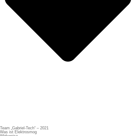
Team „Gabriel-Tech“ – 2021
Was ist Elektrosmog
Wirkweise