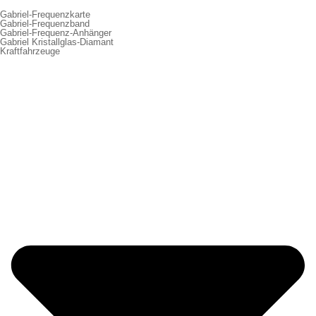
Gabriel-Frequenzkarte
Gabriel-Frequenzband
Gabriel-Frequenz-Anhänger
Gabriel Kristallglas-Diamant
Kraftfahrzeuge