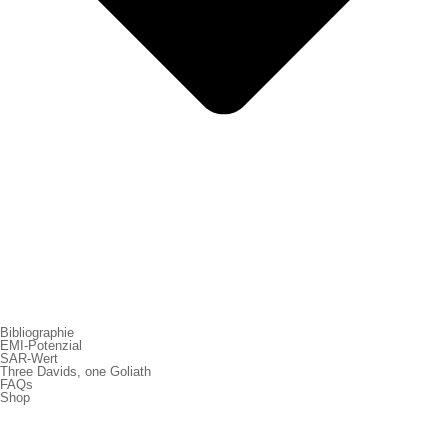
Bibliographie
EMI-Potenzial
SAR-Wert
Three Davids, one Goliath
FAQs
Shop